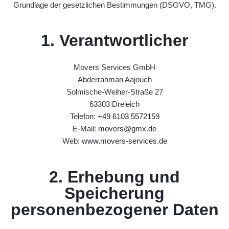
Grundlage der gesetzlichen Bestimmungen (DSGVO, TMG).
r
i
v
1. Verantwortlicher
a
t
Movers Services GmbH
u
Abderrahman Aajouch
m
Solmische-Weiher-Straße 27
z
63303 Dreieich
ü
Telefon:
+49 6103 5572159
g
E-Mail:
movers@gmx.de
e
Web:
www.movers-services.de
F
i
2. Erhebung und
r
Speicherung
m
personenbezogener Daten
e
n