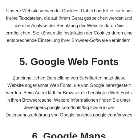
E
N
Unsere Website verwendet Cookies. Dabei handelt es sich um
kleine Textdateien, die auf Ihrem Gerät gespeichert werden und
T
die eine Analyse der Benutzung der Website durch Sie
E
ermöglichen. Sie können die Installation der Cookies durch eine
R
entsprechende Einstellung Ihrer Browser-Software verhindern.
M
I
5. Google Web Fonts
N
B
U
Zur einheitlichen Darstellung von Schriftarten nutzt diese
C
Website sogenannte Web Fonts, die von Google bereitgestellt
H
werden. Beim Aufruf lädt Ihr Browser die benötigten Web Fonts
E
in ihren Browsercache. Weitere Informationen finden Sie unter:
N
developers.google.com/fonts/faq
sowie in der
Datenschutzerklärung von Google:
policies.google.com/privacy
K
O
6. Google Maps
N