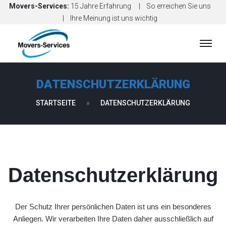
Movers-Services:
15 Jahre Erfahrung
So erreichen Sie uns
Ihre Meinung ist uns wichtig
H
O
M
DATENSCHUTZERKLÄRUNG
E
STARTSEITE
»
DATENSCHUTZERKLÄRUNG
S
E
R
V
I
Datenschutzerklärung
C
E
S
Der Schutz Ihrer persönlichen Daten ist uns ein besonderes
Anliegen. Wir verarbeiten Ihre Daten daher ausschließlich auf
P