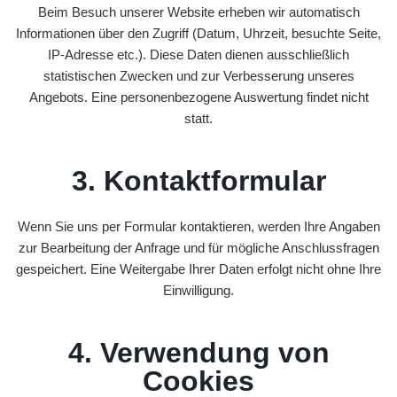
u
Beim Besuch unserer Website erheben wir automatisch
m
Informationen über den Zugriff (Datum, Uhrzeit, besuchte Seite,
z
IP-Adresse etc.). Diese Daten dienen ausschließlich
ü
statistischen Zwecken und zur Verbesserung unseres
g
Angebots. Eine personenbezogene Auswertung findet nicht
e
statt.
U
N
3. Kontaktformular
S
E
Wenn Sie uns per Formular kontaktieren, werden Ihre Angaben
R
zur Bearbeitung der Anfrage und für mögliche Anschlussfragen
E
gespeichert. Eine Weitergabe Ihrer Daten erfolgt nicht ohne Ihre
R
Einwilligung.
E
G
I
4. Verwendung von
O
Cookies
N