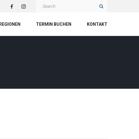
S
e
a
REGIONEN
TERMIN BUCHEN
KONTAKT
r
c
h
f
o
r
: